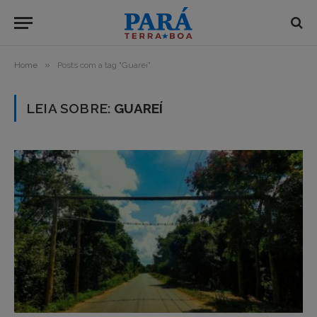
»
Home
Posts com a tag "Guareí"
LEIA SOBRE:
GUAREÍ