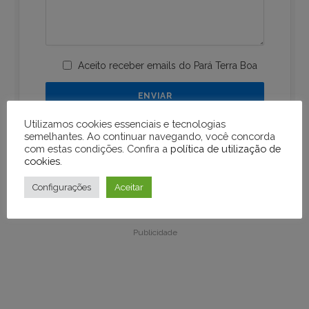
Aceito receber emails do Pará Terra Boa
Utilizamos cookies essenciais e tecnologias
semelhantes. Ao continuar navegando, você concorda
com estas condições. Confira a
política de utilização de
cookies
.
Configurações
Aceitar
Publicidade
Publicidade