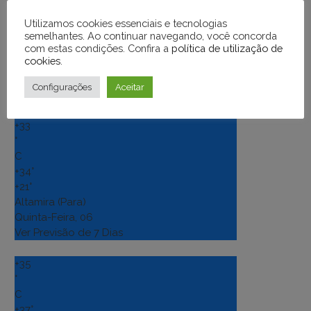
Utilizamos cookies essenciais e tecnologias
semelhantes. Ao continuar navegando, você concorda
com estas condições. Confira a
política de utilização de
cookies
.
Previsão do tempo
Configurações
Aceitar
+
33
°
C
+
34°
+
21°
Altamira (Para)
Quinta-Feira, 06
Ver Previsão de 7 Dias
+
35
°
C
+
37°