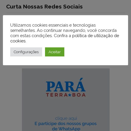
Curta Nossas Redes Sociais
Utilizamos cookies essenciais e tecnologias
Facebook
Instagram
semelhantes. Ao continuar navegando, você concorda
com estas condições. Confira a
política de utilização de
cookies
.
Configurações
Aceitar
Acesse nosso WhatsApp