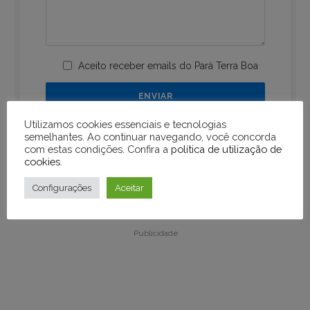
Aceito receber emails do Pará Terra Boa
Utilizamos cookies essenciais e tecnologias
semelhantes. Ao continuar navegando, você concorda
com estas condições. Confira a
política de utilização de
cookies
.
Configurações
Aceitar
Publicidade
Publicidade