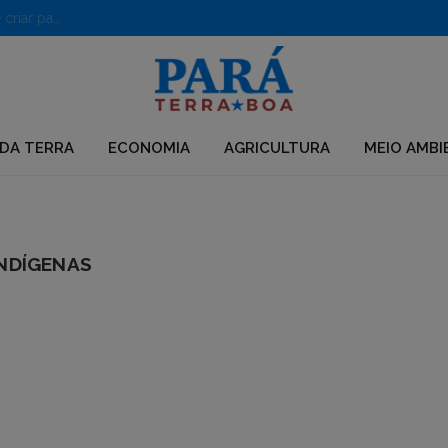
PF desarticula grupo que usava químicos para desmatar e criar pastagens no Pará
DA TERRA
ECONOMIA
AGRICULTURA
MEIO AMBI
NDÍGENAS