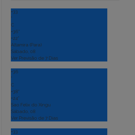
+
33
°
C
+
36°
+
22°
Altamira (Para)
Sábado, 08
Ver Previsão de 7 Dias
+
36
°
C
+
38°
+
24°
Sao Felix do Xingu
Sábado, 08
Ver Previsão de 7 Dias
+
33