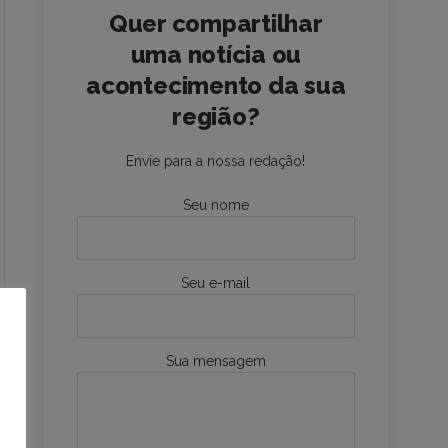
Quer compartilhar
uma notícia ou
acontecimento da sua
região?
Envie para a nossa redação!
Seu nome
Seu e-mail
Sua mensagem