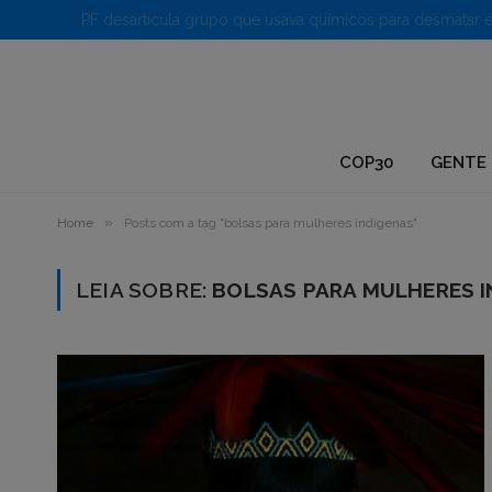
1.
COP30
GENTE 
»
Home
Posts com a tag "bolsas para mulheres indígenas"
LEIA SOBRE:
BOLSAS PARA MULHERES I