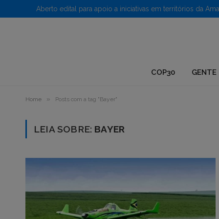
1.
COP30
GENTE 
»
Home
Posts com a tag "Bayer"
LEIA SOBRE:
BAYER