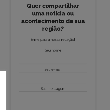
Quer compartilhar
uma notícia ou
acontecimento da sua
região?
Envie para a nossa redação!
Seu nome
Seu e-mail
Sua mensagem