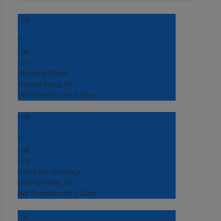
+
34
°
C
+
36°
+
21°
Altamira (Para)
Quinta-Feira, 06
Ver Previsão de 7 Dias
+
36
°
C
+
38°
+
23°
Sao Felix do Xingu
Quinta-Feira, 06
Ver Previsão de 7 Dias
+
32