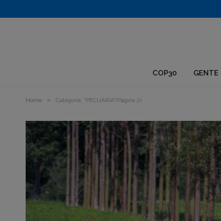
1.
COP30
GENTE 
»
Home
Categoria: "PECUÁRIA"(Página 2)