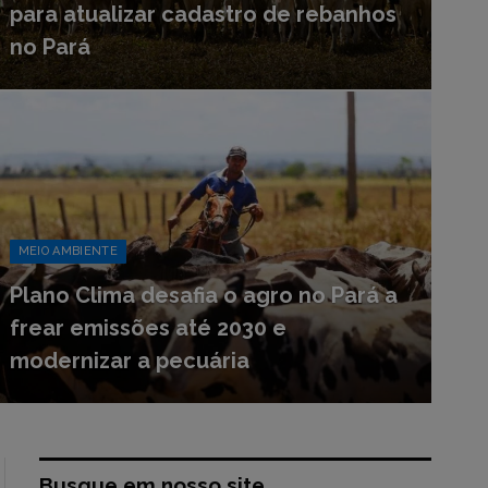
para atualizar cadastro de rebanhos
no Pará
MEIO AMBIENTE
Plano Clima desafia o agro no Pará a
frear emissões até 2030 e
modernizar a pecuária
Busque em nosso site