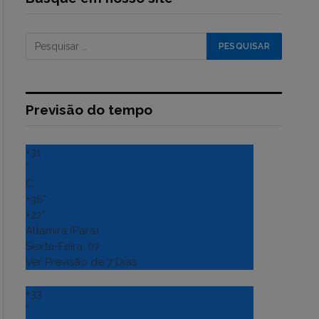
Previsão do tempo
+
31
°
C
+
36°
+
22°
Altamira (Para)
Sexta-Feira, 07
Ver Previsão de 7 Dias
+
33
°