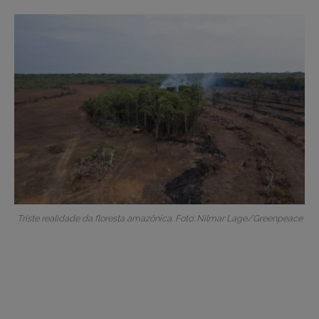
Triste realidade da floresta amazônica. Foto: Nilmar Lage/Greenpeace