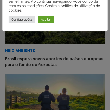
semelhantes. Ao continuar navegando, você concorda
com estas condições. Confira a
política de utilização de
cookies
.
Configurações
Aceitar
MEIO AMBIENTE
Brasil espera novos aportes de países europeus
para o fundo de florestas