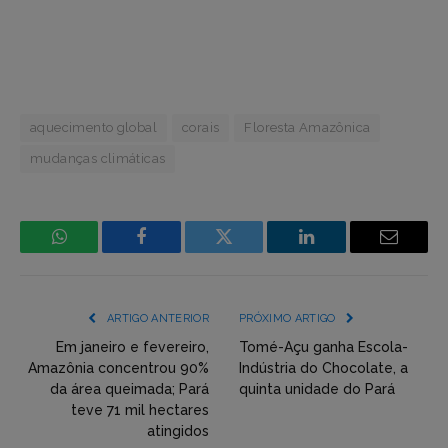
aquecimento global
corais
Floresta Amazônica
mudanças climáticas
WhatsApp
Facebook
Incorpore
LinkedIn
Email
mídia
(YouTube,
ARTIGO ANTERIOR
PRÓXIMO ARTIGO
Twitter,
Em janeiro e fevereiro,
Tomé-Açu ganha Escola-
Amazônia concentrou 90%
Indústria do Chocolate, a
Flickr
da área queimada; Pará
quinta unidade do Pará
teve 71 mil hectares
etc)
atingidos
diretamente