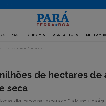
Como o rematamento produtivo quer romper o ciclo de degradação e pobreza na Amazônia
DA TERRA
ECONOMIA
AGRICULTURA
MEIO AMBI
s de área alagada em 2 anos de seca
milhões de hectares de 
e seca
omas, divulgados na véspera do Dia Mundial da Águ