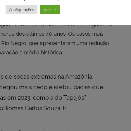
Configurações
Aceitar
63%) das bacias hidrográficas da Amazônia
água em relação à média histórica, segundo o
eros dos últimos 40 anos. Os casos mais
 Rio Negro, que apresentaram uma redução
aração à média histórica.
os de secas extremas na Amazônia,
chegou mais cedo e afetou bacias que
as em 2023, como a do Tapajós”,
pBiomas Carlos Souza Jr.