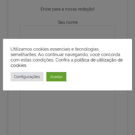
Envie para a nossa redação!
Seu nome
Seu e-mail
Utilizamos cookies essenciais e tecnologias
semelhantes. Ao continuar navegando, você concorda
com estas condições. Confira a
política de utilização de
cookies
.
Sua mensagem
Configurações
Aceitar