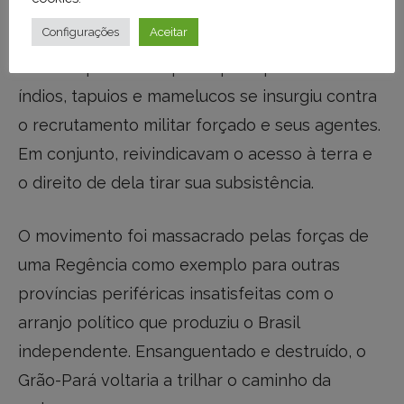
do Alto Amazonas.
Configurações
Aceitar
A massa pobre composta principalmente de
índios, tapuios e mamelucos se insurgiu contra
o recrutamento militar forçado e seus agentes.
Em conjunto, reivindicavam o acesso à terra e
o direito de dela tirar sua subsistência.
O movimento foi massacrado pelas forças de
uma Regência como exemplo para outras
províncias periféricas insatisfeitas com o
arranjo político que produziu o Brasil
independente. Ensanguentado e destruído, o
Grão-Pará voltaria a trilhar o caminho da