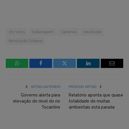
187 anos
Cabanagem
cabanos
revolução
Revolução Cabana
WhatsApp
Facebook
Incorpore
LinkedIn
Email
mídia
(YouTube,
ARTIGO ANTERIOR
PRÓXIMO ARTIGO
Twitter,
Governo alerta para
Relatório aponta que quase
elevação do nível do rio
totalidade de multas
Flickr
Tocantins
ambientais está parada
etc)
diretamente