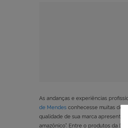
As andanças e experiências profissi
de Mendes
conhecesse muitas dessas
qualidade de sua marca apresentad
amazônico”. Entre o produtos da D