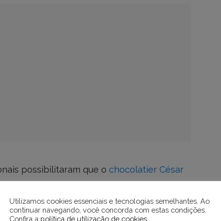
onais possibilitaram que o
chocolatier César
 iguarias, hoje espécie de selo de
a no mercado como “o autêntico chocolate
Utilizamos cookies essenciais e tecnologias semelhantes. Ao
continuar navegando, você concorda com estas condições.
e Mendes Chocolate, estão o
cupulate
das
Confira a
política de utilização de cookies
.