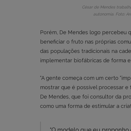
César de Mendes trabalh
autonomia. Foto: A
Porém, De Mendes logo percebeu qu
beneficiar o fruto nas próprias co
das populações tradicionais na cade
implementar biofábricas de forma e
“A gente começa com um certo “imp
mostrar que é possível processar e 
De Mendes, que foi consultor da pr
como uma forma de estimular a criati
“O modelo que eu proponho é 