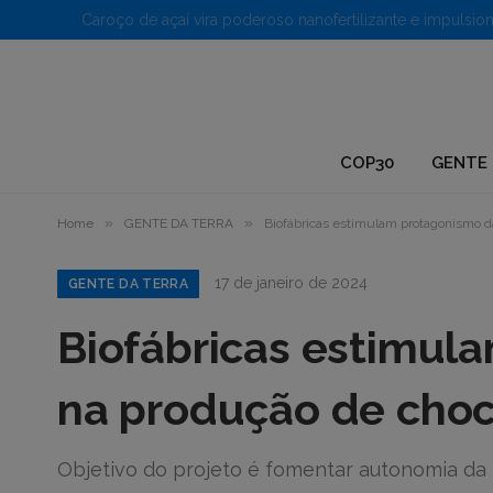
1.
COP30
GENTE 
»
»
Home
GENTE DA TERRA
Biofábricas estimulam protagonismo 
17 de janeiro de 2024
GENTE DA TERRA
Biofábricas estimu
na produção de cho
Objetivo do projeto é fomentar autonomia da