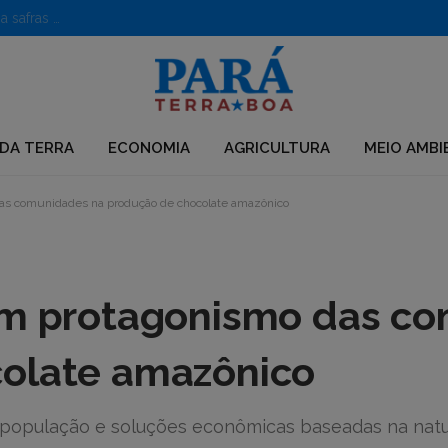
Caroço de açaí vira poderoso nanofertilizante e impulsiona safras no semiárido
DA TERRA
ECONOMIA
AGRICULTURA
MEIO AMBI
das comunidades na produção de chocolate amazônico
lam protagonismo das c
colate amazônico
 população e soluções econômicas baseadas na nat