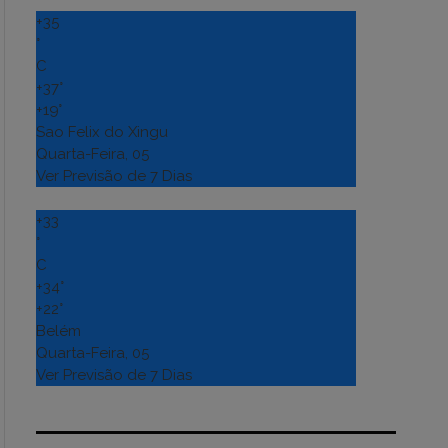
+
35
°
C
+
37°
+
19°
Sao Felix do Xingu
Quarta-Feira, 05
Ver Previsão de 7 Dias
+
33
°
C
+
34°
+
22°
Belém
Quarta-Feira, 05
Ver Previsão de 7 Dias