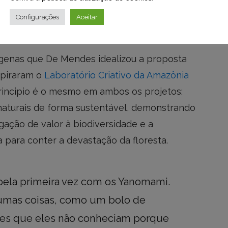
elterra e os chocolates produzidos com cacau
Configurações
Aceitar
é-Açu ou do povo Yanomami, entre outros.
dígenas que De Mendes idealizou a proposta
spiraram o
Laboratório Criativo da Amazônia
principio é o mesmo em ambos os projetos:
 naturais de forma sustentável, demonstrando
gação de valor à biodiversidade e a
a para conter a devastação da floresta.
 pela primeira vez com os Yanomami.
gumas coisas, como um bolo de
tes que eles não conheciam porque