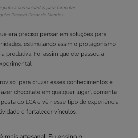
a junto a comunidades para fomentar
rquivo Pessoal César de Mendes
e era preciso pensar em soluções para
munidades, estimulando assim o protagonismo
ia produtiva. Foi assim que ele passou a
xperimental.
roviso” para cruzar esses conhecimentos e
fazer chocolate em qualquer lugar”, comenta
oposta do LCA e vê nesse tipo de experiência
vidade e fortalecer vínculos.
mais artesanal. Eu ensino o