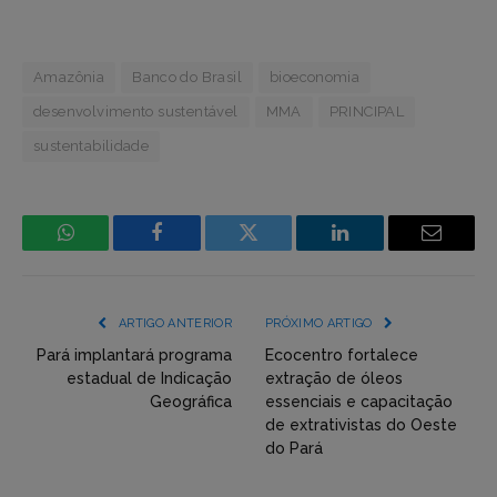
Amazônia
Banco do Brasil
bioeconomia
desenvolvimento sustentável
MMA
PRINCIPAL
sustentabilidade
WhatsApp
Facebook
Incorpore
LinkedIn
Email
mídia
(YouTube,
ARTIGO ANTERIOR
PRÓXIMO ARTIGO
Twitter,
Pará implantará programa
Ecocentro fortalece
estadual de Indicação
extração de óleos
Flickr
Geográfica
essenciais e capacitação
de extrativistas do Oeste
etc)
do Pará
diretamente