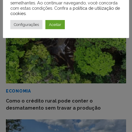
semelhantes. Ao continuar navegando, você concorda
desmatar e criar pastagens no Pará
com estas condições. Confira a
política de utilização de
cookies
.
Configurações
Aceitar
ECONOMIA
Como o crédito rural pode conter o
desmatamento sem travar a produção