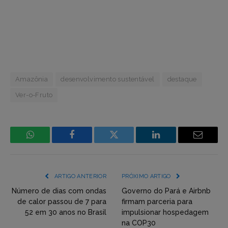
Amazônia
desenvolvimento sustentável
destaque
Ver-o-Fruto
WhatsApp
Facebook
Incorpore
LinkedIn
Email
mídia
(YouTube,
ARTIGO ANTERIOR
PRÓXIMO ARTIGO
Twitter,
Número de dias com ondas
Governo do Pará e Airbnb
de calor passou de 7 para
firmam parceria para
Flickr
52 em 30 anos no Brasil
impulsionar hospedagem
na COP30
etc)