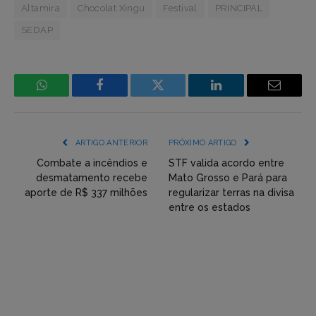
Altamira
Chocolat Xingu
Festival
PRINCIPAL
SEDAP
WhatsApp
Facebook
Incorpore
LinkedIn
Email
mídia
(YouTube,
ARTIGO ANTERIOR
PRÓXIMO ARTIGO
Twitter,
Combate a incêndios e
STF valida acordo entre
desmatamento recebe
Mato Grosso e Pará para
Flickr
aporte de R$ 337 milhões
regularizar terras na divisa
entre os estados
etc)
diretamente
em
tópicos
e