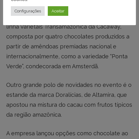
Entre os destaques desta edição, a cooperativa
Configurações
Aceitar
Coopatrans, de Medicilândia, apresentou a
linha Varietais Transamazônica da Cacaway,
composta por quatro chocolates produzidos a
partir de amêndoas premiadas nacional e
internacionalmente, como a variedade “Ponta
Verde”, condecorada em Amsterdã.
Outro grande polo de novidades no evento é o
estande da marca Doralícias, de Altamira, que
apostou na mistura do cacau com frutos típicos
da região amazônica.
A empresa lançou opções como chocolate ao