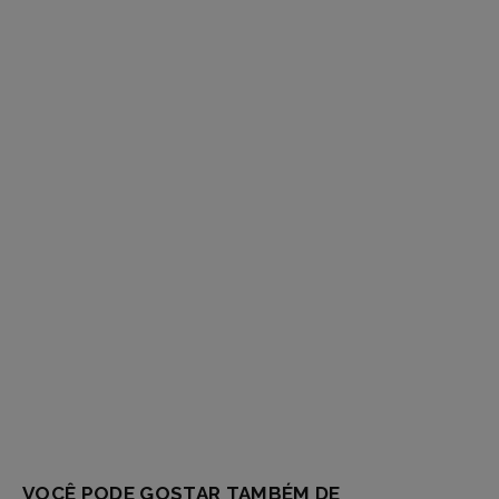
e
respostas
VOCÊ PODE GOSTAR TAMBÉM DE