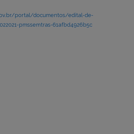
gov.br/portal/documentos/edital-de-
-0022021-pmssemtras-61afbd4926b5c