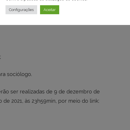
Configurações
Aceitar
;
ra sociólogo.
erão ser realizadas de 9 de dezembro de
o de 2021, às 23h59min, por meio do link: