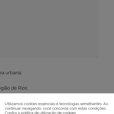
rea urbana;
gião de Rios;
Utilizamos cookies essenciais e tecnologias semelhantes. Ao
continuar navegando, você concorda com estas condições.
Confira a
política de utilização de cookies
.