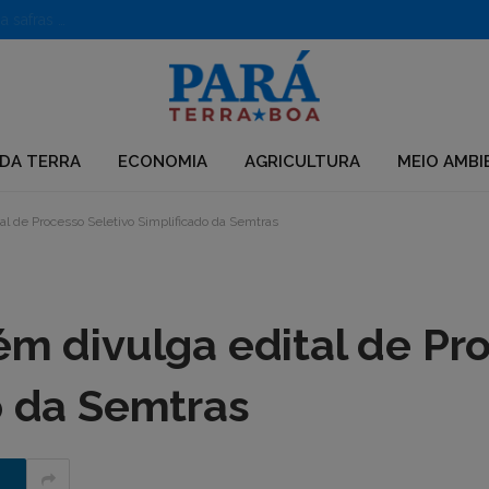
Caroço de açaí vira poderoso nanofertilizante e impulsiona safras no semiárido
DA TERRA
ECONOMIA
AGRICULTURA
MEIO AMBI
al de Processo Seletivo Simplificado da Semtras
ém divulga edital de Pr
o da Semtras