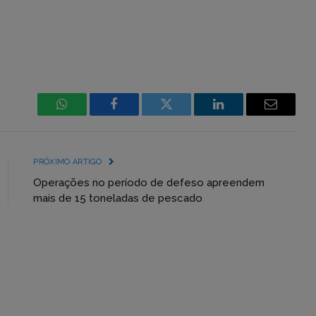
WhatsApp
Facebook
Incorpore
LinkedIn
Email
mídia
(YouTube,
PRÓXIMO ARTIGO
Twitter,
Operações no período de defeso apreendem
mais de 15 toneladas de pescado
Flickr
etc)
diretamente
em
tópicos