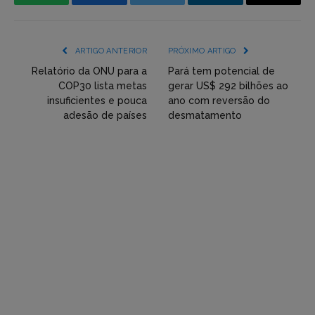
WhatsApp
Facebook
Incorpore
LinkedIn
Email
mídia
(YouTube,
ARTIGO ANTERIOR
PRÓXIMO ARTIGO
Twitter,
Relatório da ONU para a
Pará tem potencial de
COP30 lista metas
gerar US$ 292 bilhões ao
Flickr
insuficientes e pouca
ano com reversão do
adesão de países
desmatamento
etc)
diretamente
em
tópicos
e
respostas