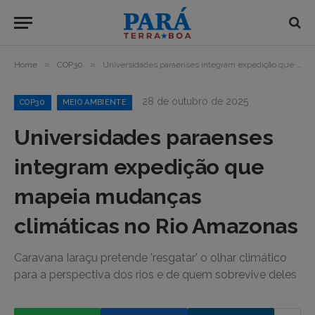
»
»
Home
COP30
Universidades paraenses integram expedição que mapeia mudanças climáticas no Rio Amazonas
28 de outubro de 2025
COP30
MEIO AMBIENTE
Universidades paraenses
integram expedição que
mapeia mudanças
climáticas no Rio Amazonas
Caravana Iaraçu pretende 'resgatar' o olhar climático
para a perspectiva dos rios e de quem sobrevive deles