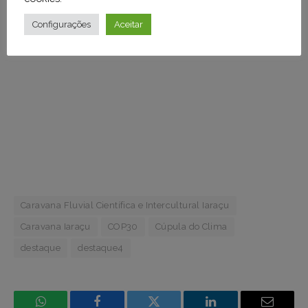
Configurações
Aceitar
Caravana Fluvial Científica e Intercultural Iaraçu
Caravana Iaraçu
COP30
Cúpula do Clima
destaque
destaque4