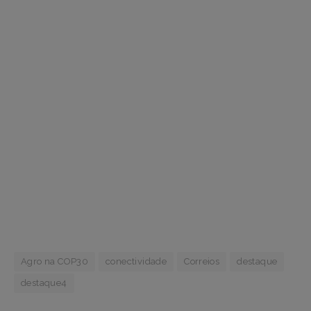
Agro na COP30
conectividade
Correios
destaque
destaque4