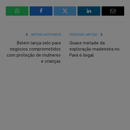
WhatsApp
Facebook
Incorpore
LinkedIn
Email
mídia
(YouTube,
ARTIGO ANTERIOR
PRÓXIMO ARTIGO
Twitter,
Belém lança selo para
Quase metade da
negócios comprometidos
exploração madeireira no
Flickr
com proteção de mulheres
Pará é ilegal
e crianças
etc)
diretamente
em
tópicos
e
respostas