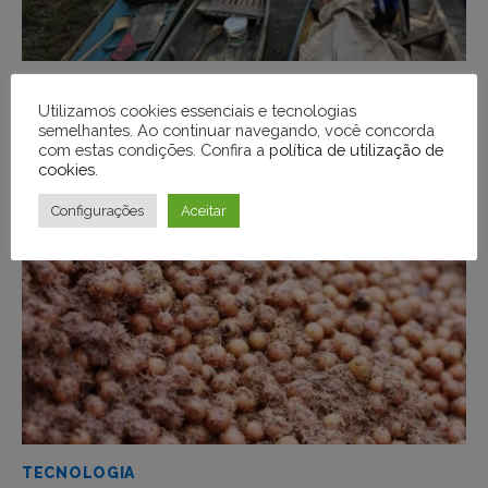
MEIO AMBIENTE
Utilizamos cookies essenciais e tecnologias
Aberto edital para apoio a iniciativas em
semelhantes. Ao continuar navegando, você concorda
com estas condições. Confira a
política de utilização de
territórios da Amazônia Legal
cookies
.
Configurações
Aceitar
TECNOLOGIA