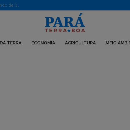
PF desarticula grupo que usava químicos para desmatar e criar pastagens no Pará
DA TERRA
ECONOMIA
AGRICULTURA
MEIO AMBI