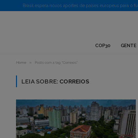
1.
COP30
GENTE 
»
Home
Posts com a tag "Correios"
LEIA SOBRE:
CORREIOS