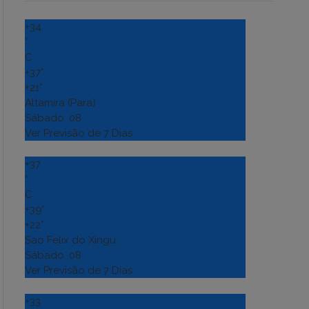
+
34
°
C
+
37°
+
21°
Altamira (Para)
Sábado, 08
Ver Previsão de 7 Dias
+
37
°
C
+
39°
+
22°
Sao Felix do Xingu
Sábado, 08
Ver Previsão de 7 Dias
+
33