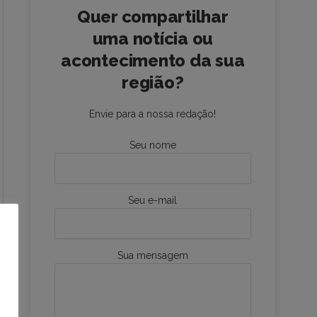
Quer compartilhar
uma notícia ou
acontecimento da sua
região?
Envie para a nossa redação!
Seu nome
Seu e-mail
Sua mensagem