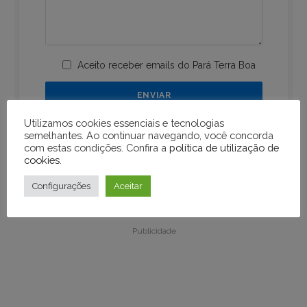
Aceito receber emails do Pará Terra Boa
Utilizamos cookies essenciais e tecnologias
semelhantes. Ao continuar navegando, você concorda
com estas condições. Confira a
política de utilização de
cookies
.
Configurações
Aceitar
Publicidade
Publicidade