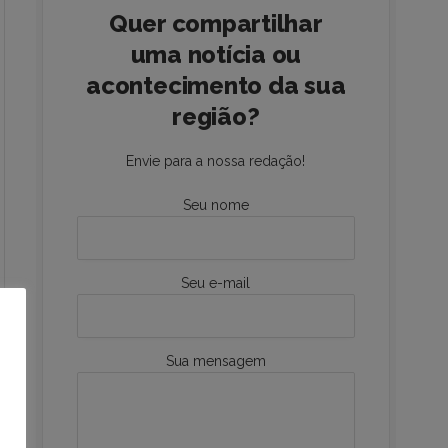
Quer compartilhar
uma notícia ou
acontecimento da sua
região?
Envie para a nossa redação!
Seu nome
Seu e-mail
Sua mensagem