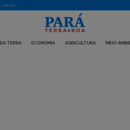
PF desarticula grupo que usava químicos para desmatar e criar pastagens no Pará
DA TERRA
ECONOMIA
AGRICULTURA
MEIO AMBI