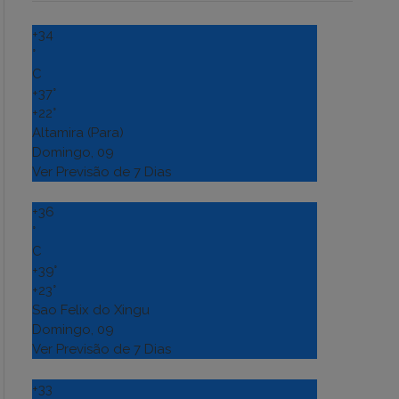
+
34
°
C
+
37°
+
22°
Altamira (Para)
Domingo, 09
Ver Previsão de 7 Dias
+
36
°
C
+
39°
+
23°
Sao Felix do Xingu
Domingo, 09
Ver Previsão de 7 Dias
+
33