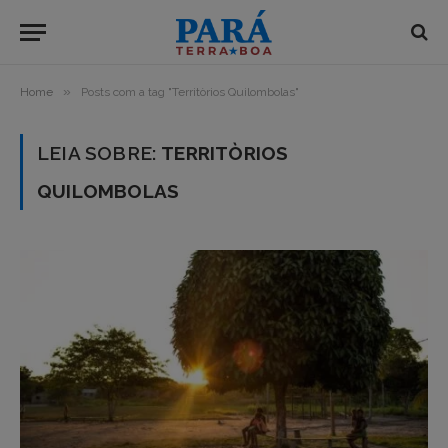
»
Home
Posts com a tag "Territòrios Quilombolas"
LEIA SOBRE:
TERRITÒRIOS
QUILOMBOLAS