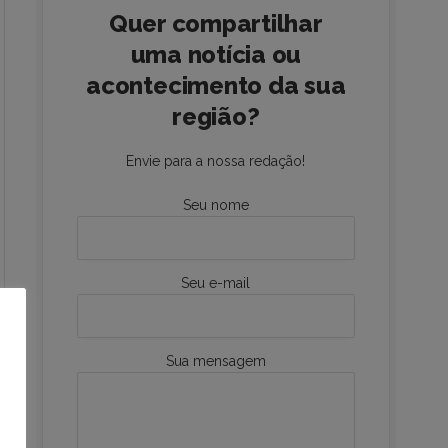
Quer compartilhar
uma notícia ou
acontecimento da sua
região?
Envie para a nossa redação!
Seu nome
Seu e-mail
Sua mensagem