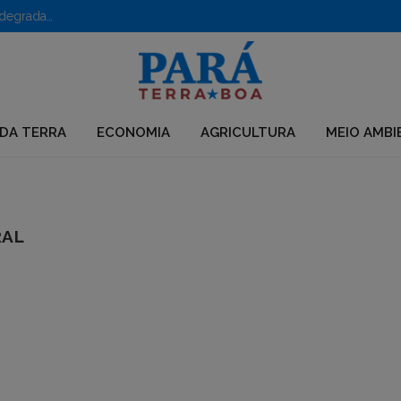
Como o rematamento produtivo quer romper o ciclo de degradação e pobreza na Amazônia
DA TERRA
ECONOMIA
AGRICULTURA
MEIO AMBI
RAL