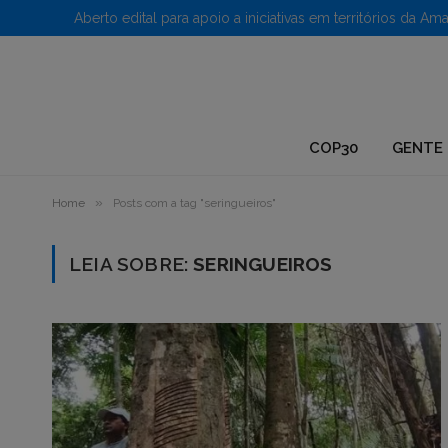
1.
COP30
GENTE 
»
Home
Posts com a tag "seringueiros"
LEIA SOBRE:
SERINGUEIROS