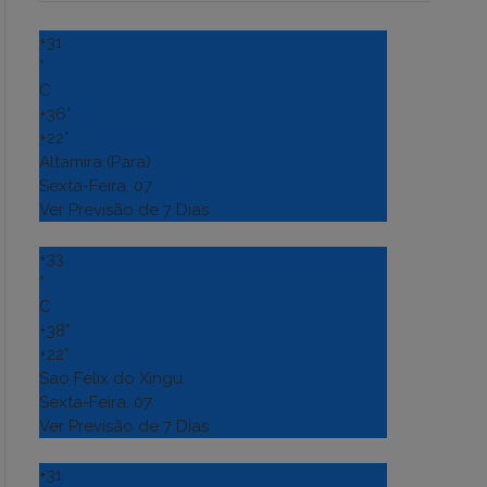
+
31
°
C
+
36°
+
22°
Altamira (Para)
Sexta-Feira, 07
Ver Previsão de 7 Dias
+
33
°
C
+
38°
+
22°
Sao Felix do Xingu
Sexta-Feira, 07
Ver Previsão de 7 Dias
+
31