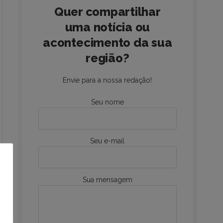
Quer compartilhar
uma notícia ou
acontecimento da sua
região?
Envie para a nossa redação!
Seu nome
Seu e-mail
Sua mensagem