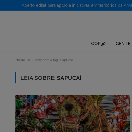
1.
COP30
GENTE 
»
Home
Posts com a tag "Sapucaí"
LEIA SOBRE:
SAPUCAÍ