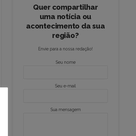
Quer compartilhar
uma notícia ou
acontecimento da sua
região?
Envie para a nossa redação!
Seu nome
Seu e-mail
Sua mensagem