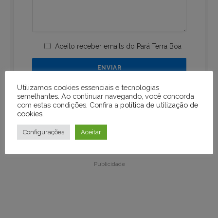
Aceito receber emails do Pará Terra Boa
Utilizamos cookies essenciais e tecnologias
semelhantes. Ao continuar navegando, você concorda
com estas condições. Confira a
política de utilização de
cookies
.
Configurações
Aceitar
Publicidade
Publicidade