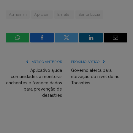
Almeirim
Aprosan
Emater
Santa Luzia
WhatsApp
Facebook
Incorpore
LinkedIn
Email
mídia
(YouTube,
ARTIGO ANTERIOR
PRÓXIMO ARTIGO
Twitter,
Aplicativo ajuda
Governo alerta para
comunidades a monitorar
elevação do nível do rio
Flickr
enchentes e fornece dados
Tocantins
para prevenção de
etc)
desastres
diretamente
em
tópicos
e