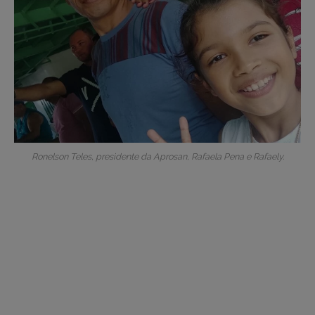
Ronelson Teles, presidente da Aprosan, Rafaela Pena e Rafaely.