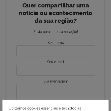
Quer compartilhar uma
notícia ou acontecimento
da sua região?
Envie para a nossa redação!
Seu nome
Seu e-mail
Sua mensagem
Utilizamos cookies essenciais e tecnologias