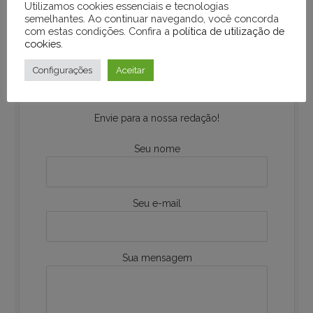
Utilizamos cookies essenciais e tecnologias
semelhantes. Ao continuar navegando, você concorda
com estas condições. Confira a
política de utilização de
Quer compartilhar uma
cookies
.
notícia ou acontecimento
Configurações
Aceitar
da sua região?
Envie para a nossa redação!
Seu nome
Seu e-mail
Sua mensagem