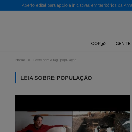
1.
COP30
GENTE 
»
Home
Posts com a tag "população"
LEIA SOBRE:
POPULAÇÃO