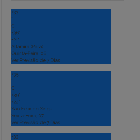
+
33
°
C
+
36°
+
21°
Altamira (Para)
Quinta-Feira, 06
Ver Previsão de 7 Dias
+
35
°
C
+
39°
+
22°
Sao Felix do Xingu
Sexta-Feira, 07
Ver Previsão de 7 Dias
+
33