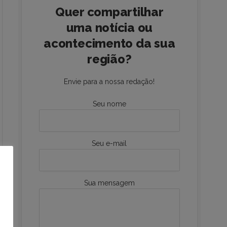
Quer compartilhar
uma notícia ou
acontecimento da sua
região?
Envie para a nossa redação!
Seu nome
Seu e-mail
Sua mensagem