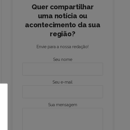
Quer compartilhar
uma notícia ou
acontecimento da sua
região?
Envie para a nossa redação!
Seu nome
Seu e-mail
Sua mensagem