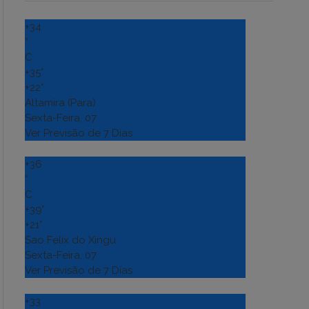
+
34
°
C
+
35°
+
22°
Altamira (Para)
Sexta-Feira, 07
Ver Previsão de 7 Dias
+
36
°
C
+
39°
+
21°
Sao Felix do Xingu
Sexta-Feira, 07
Ver Previsão de 7 Dias
+
33