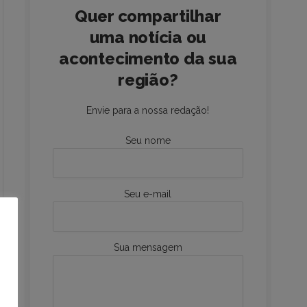
Quer compartilhar
uma notícia ou
acontecimento da sua
região?
Envie para a nossa redação!
Seu nome
Seu e-mail
Sua mensagem