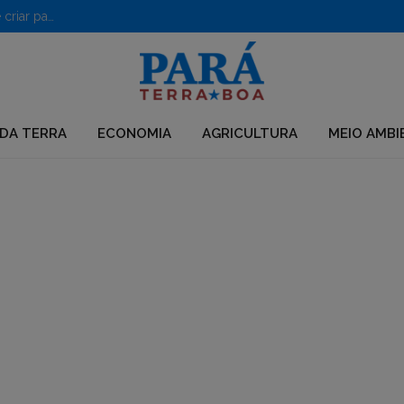
PF desarticula grupo que usava químicos para desmatar e criar pastagens no Pará
DA TERRA
ECONOMIA
AGRICULTURA
MEIO AMBI