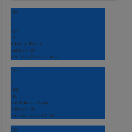
+
34
°
C
+
37°
+
21°
Altamira (Para)
Sábado, 08
Ver Previsão de 7 Dias
+
37
°
C
+
39°
+
22°
Sao Felix do Xingu
Sábado, 08
Ver Previsão de 7 Dias
+
33