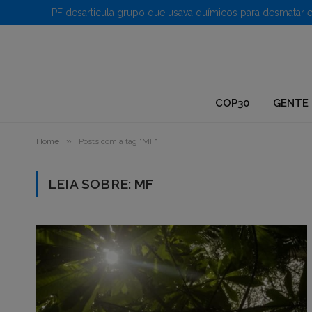
1.
COP30
GENTE 
»
Home
Posts com a tag "MF"
LEIA SOBRE:
MF