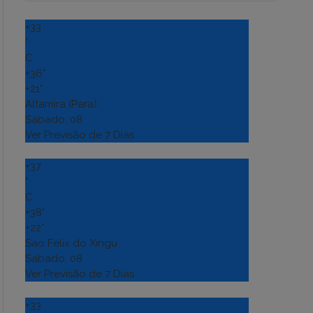
+
33
°
C
+
36°
+
21°
Altamira (Para)
Sábado, 08
Ver Previsão de 7 Dias
+
37
°
C
+
38°
+
22°
Sao Felix do Xingu
Sábado, 08
Ver Previsão de 7 Dias
+
33