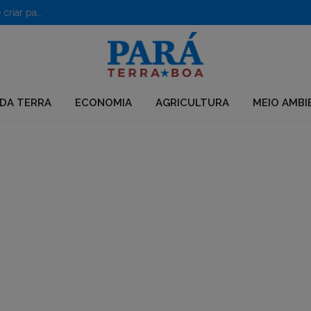
PF desarticula grupo que usava químicos para desmatar e criar pastagens no Pará
DA TERRA
ECONOMIA
AGRICULTURA
MEIO AMBI