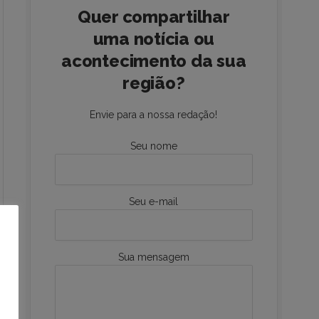
Quer compartilhar
uma notícia ou
acontecimento da sua
região?
Envie para a nossa redação!
Seu nome
Seu e-mail
Sua mensagem