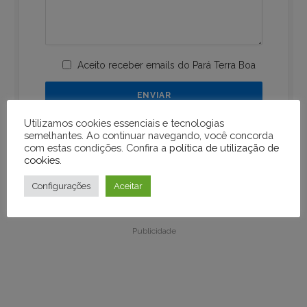
Aceito receber emails do Pará Terra Boa
Utilizamos cookies essenciais e tecnologias
semelhantes. Ao continuar navegando, você concorda
com estas condições. Confira a
política de utilização de
cookies
.
Configurações
Aceitar
Publicidade
Publicidade