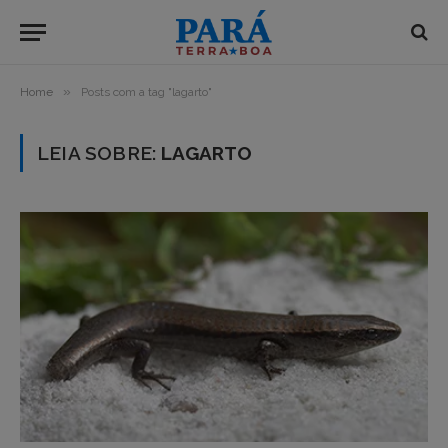
»
Home
Posts com a tag "lagarto"
LEIA SOBRE:
LAGARTO