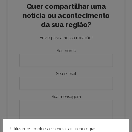
Quer compartilhar uma
notícia ou acontecimento
da sua região?
Envie para a nossa redação!
Seu nome
Seu e-mail
Sua mensagem
Utilizamos cookies essenciais e tecnologias