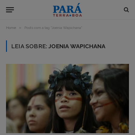
»
Home
Posts com a tag "Joenia Wapichana"
LEIA SOBRE:
JOENIA WAPICHANA