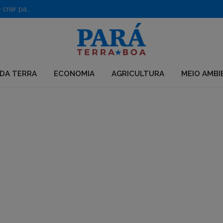
PF desarticula grupo que usava químicos para desmatar e criar pastagens no Pará
DA TERRA
ECONOMIA
AGRICULTURA
MEIO AMBI