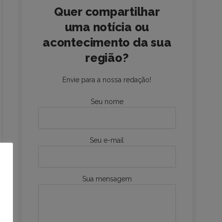
Quer compartilhar
uma notícia ou
acontecimento da sua
região?
Envie para a nossa redação!
Seu nome
Seu e-mail
Sua mensagem