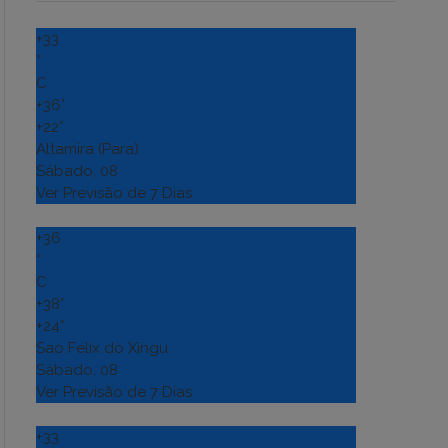
+
33
°
C
+
36°
+
22°
Altamira (Para)
Sábado, 08
Ver Previsão de 7 Dias
+
36
°
C
+
38°
+
24°
Sao Felix do Xingu
Sábado, 08
Ver Previsão de 7 Dias
+
33