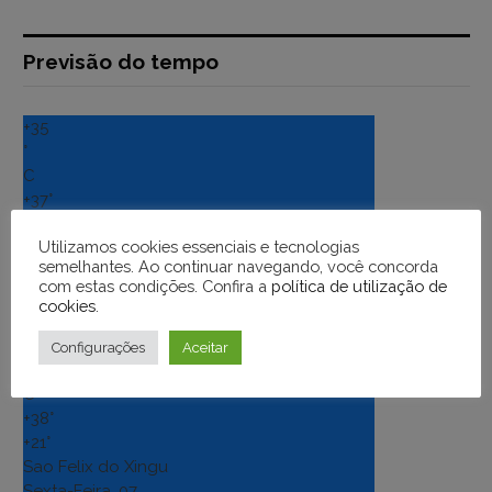
Previsão do tempo
+
35
°
C
+
37°
+
21°
Utilizamos cookies essenciais e tecnologias
Altamira (Para)
semelhantes. Ao continuar navegando, você concorda
Sexta-Feira, 07
com estas condições. Confira a
política de utilização de
Ver Previsão de 7 Dias
cookies
.
+
37
Configurações
Aceitar
°
C
+
38°
+
21°
Sao Felix do Xingu
Sexta-Feira, 07