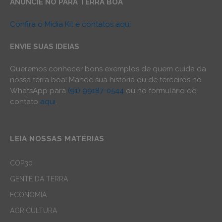
ANUNCIE NO PARÁ TERRA BOA
Confira o Mídia Kit e contatos aqui
ENVIE SUAS IDEIAS
Queremos conhecer bons exemplos de quem cuida da
nossa terra boa! Mande sua história ou de terceiros no
WhatsApp para
(91) 99187-0544
ou no formulário de
contato
aqui
.
LEIA NOSSAS MATÉRIAS
COP30
GENTE DA TERRA
ECONOMIA
AGRICULTURA