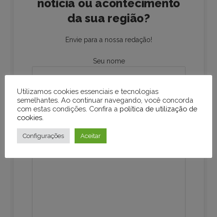
notícia ou acontecimento
da sua região?
Envie para a nossa redação!
Seu nome
Utilizamos cookies essenciais e tecnologias
Seu e-mail
semelhantes. Ao continuar navegando, você concorda
com estas condições. Confira a
política de utilização de
cookies
.
Configurações
Aceitar
Sua mensagem