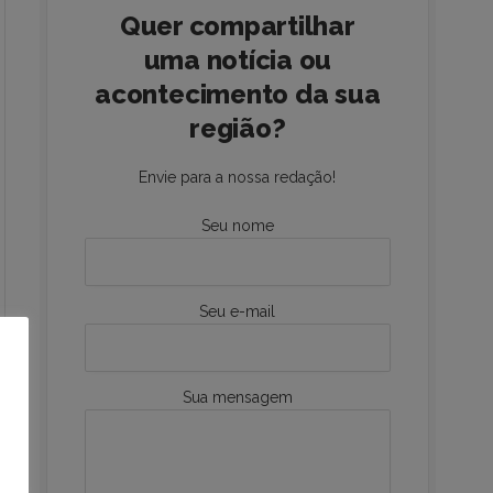
Quer compartilhar
uma notícia ou
acontecimento da sua
região?
Envie para a nossa redação!
Seu nome
Seu e-mail
Sua mensagem