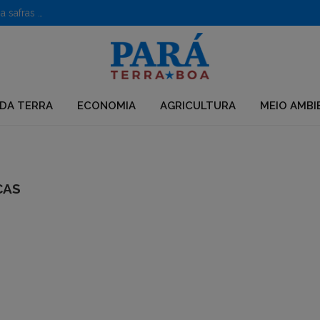
Caroço de açaí vira poderoso nanofertilizante e impulsiona safras no semiárido
DA TERRA
ECONOMIA
AGRICULTURA
MEIO AMBI
CAS