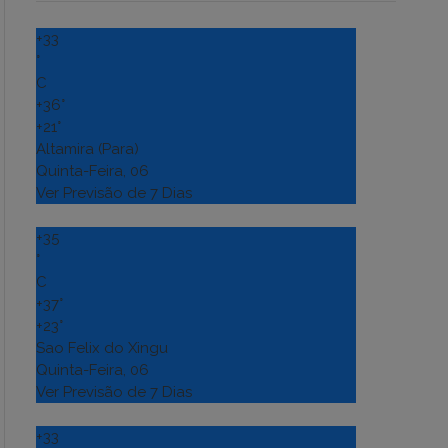
+
33
°
C
+
36°
+
21°
Altamira (Para)
Quinta-Feira, 06
Ver Previsão de 7 Dias
+
35
°
C
+
37°
+
23°
Sao Felix do Xingu
Quinta-Feira, 06
Ver Previsão de 7 Dias
+
33