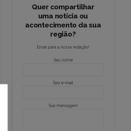
Quer compartilhar
uma notícia ou
acontecimento da sua
região?
Envie para a nossa redação!
Seu nome
Seu e-mail
Sua mensagem