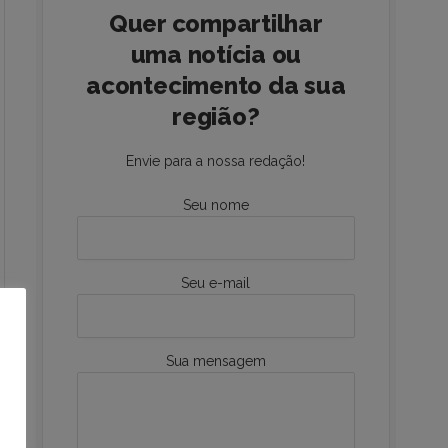
Quer compartilhar
uma notícia ou
acontecimento da sua
região?
Envie para a nossa redação!
Seu nome
Seu e-mail
Sua mensagem