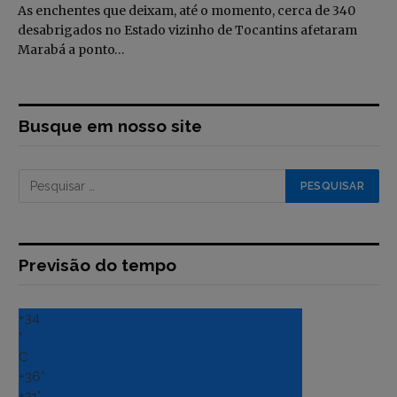
As enchentes que deixam, até o momento, cerca de 340
desabrigados no Estado vizinho de Tocantins afetaram
Marabá a ponto…
Busque em nosso site
Previsão do tempo
+
34
°
C
+
36°
+
21°