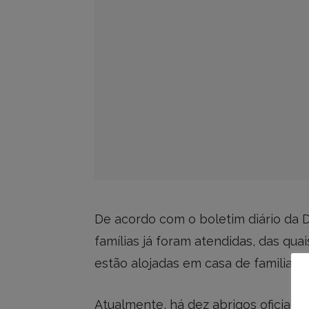
De acordo com o boletim diário da D
famílias já foram atendidas, das qua
estão alojadas em casa de familiares
Atualmente, há dez abrigos oficiais 