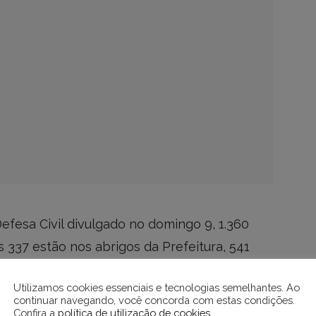
efesa Civil divulgado no domingo 9, 1.360
is 337 estão nos abrigos da Prefeitura, 541
 e ainda 147 ilhadas.
Utilizamos cookies essenciais e tecnologias semelhantes. Ao
continuar navegando, você concorda com estas condições.
construídos pela Defesa Civil e Secretaria de
Confira a
política de utilização de cookies
.