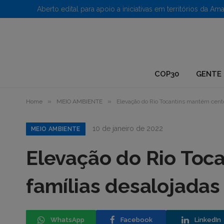
1.
COP30
GENTE 
»
»
Home
MEIO AMBIENTE
Elevação do Rio Tocantins mantém cent
10 de janeiro de 2022
MEIO AMBIENTE
Elevação do Rio Toc
famílias desalojada
WhatsApp
Facebook
LinkedIn