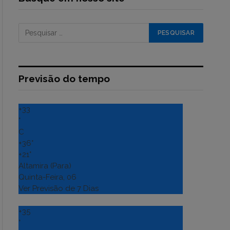
Previsão do tempo
+
33
°
C
+
36°
+
21°
Altamira (Para)
Quinta-Feira, 06
Ver Previsão de 7 Dias
+
35
°