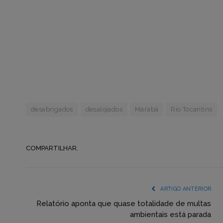
desabrigados
desalojados
Marabá
Rio Tocantins
COMPARTILHAR.
ARTIGO ANTERIOR
Relatório aponta que quase totalidade de multas
ambientais está parada