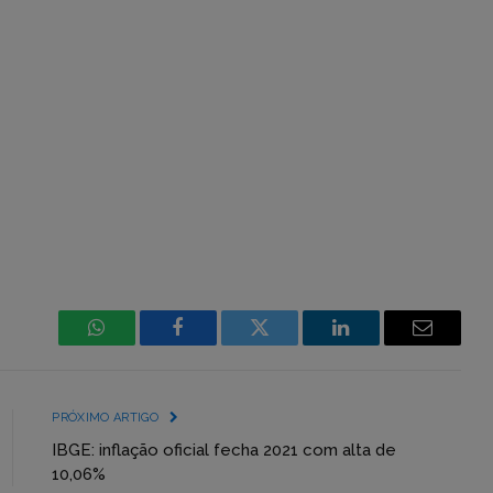
WhatsApp
Facebook
Incorpore
LinkedIn
Email
mídia
(YouTube,
PRÓXIMO ARTIGO
Twitter,
IBGE: inflação oficial fecha 2021 com alta de
10,06%
Flickr