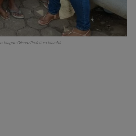
oto: Magde Gilson/Prefeitura Marabá