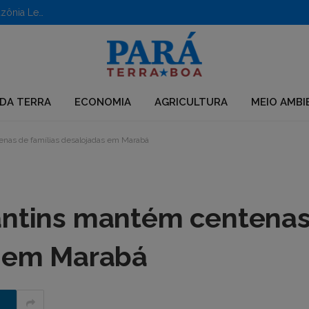
Clima causa prejuízos anuais de R$ 6 bilhões no agro da Amazônia, alerta estudo
DA TERRA
ECONOMIA
AGRICULTURA
MEIO AMBI
enas de famílias desalojadas em Marabá
antins mantém centena
s em Marabá