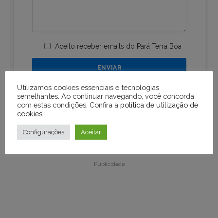
Aceito receber emails do Pará Terra Boa
Utilizamos cookies essenciais e tecnologias
semelhantes. Ao continuar navegando, você concorda
com estas condições. Confira a
política de utilização de
cookies
.
Configurações
Aceitar
Publicidade
Publicidade