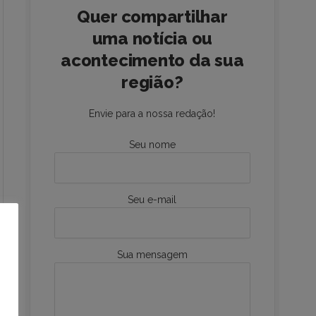
Quer compartilhar
uma notícia ou
acontecimento da sua
região?
Envie para a nossa redação!
Seu nome
Seu e-mail
Sua mensagem