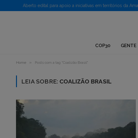
1.
COP30
GENTE 
»
Home
Posts com a tag "Coalizão Brasil"
LEIA SOBRE:
COALIZÃO BRASIL