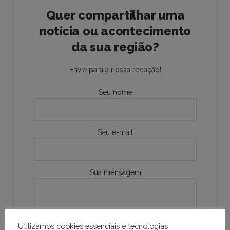
Quer compartilhar uma
notícia ou acontecimento
da sua região?
Envie para a nossa redação!
Seu nome
Seu e-mail
Sua mensagem
Utilizamos cookies essenciais e tecnologias