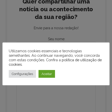
Quer compartilhar uma
notícia ou acontecimento
da sua região?
Envie para a nossa redação!
Seu nome
Utilizamos cookies essenciais e tecnologias
semelhantes. Ao continuar navegando, você concorda
Seu e-mail
com estas condições. Confira a
política de utilização de
cookies
.
Configurações
Aceitar
Sua mensagem