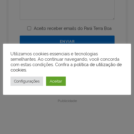
Aceito receber emails do Pará Terra Boa
Utilizamos cookies essenciais e tecnologias
semelhantes. Ao continuar navegando, você concorda
com estas condições. Confira a
política de utilização de
cookies
.
Configurações
Aceitar
Publicidade
Publicidade